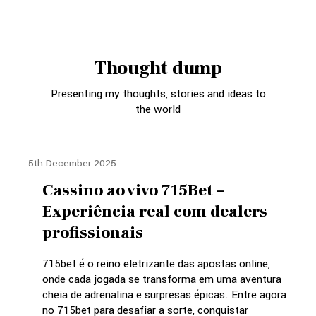
Thought dump
Presenting my thoughts, stories and ideas to
the world
5th December 2025
Cassino ao vivo 715Bet –
Experiência real com dealers
profissionais
715bet é o reino eletrizante das apostas online,
onde cada jogada se transforma em uma aventura
cheia de adrenalina e surpresas épicas. Entre agora
no 715bet para desafiar a sorte, conquistar